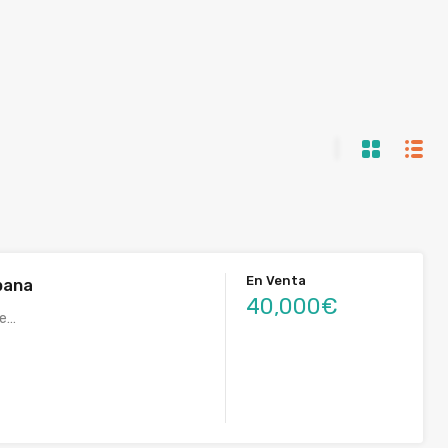
En Venta
bana
40,000€
de…