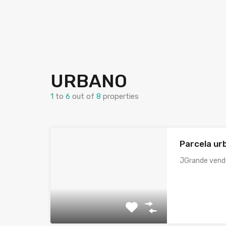
URBANO
1
to
6
out of
8
properties
Parcela ur
JGrande ven