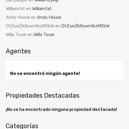
Larryskype
en
WilliamDyelp
Williamfat
en
Williamfat
Andy House
en
Andy House
DtZuxrZkKywntbzMEbW
en
DtZuxrZkKywntbzMEbW
Willa Tovar
en
Willa Tovar
Agentes
No se encontró ningún agente!
Propiedades Destacadas
¡No se ha encontrado ninguna propiedad destacada!
Categorías