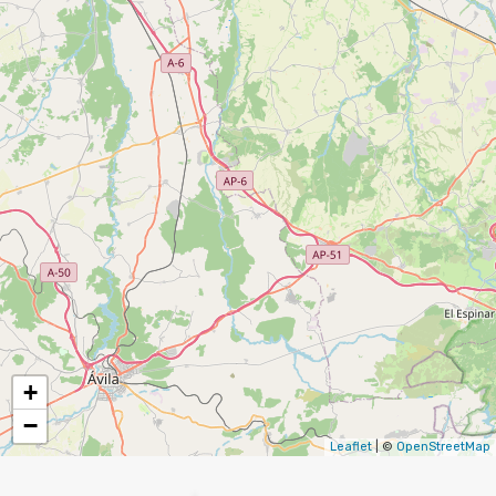
+
−
Leaflet
| ©
OpenStreetMap